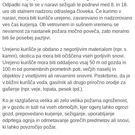
Odpadki naj bi se v naravi sežigali le podnevi med 8. in 18.
uro ob stalnem nadzoru odraslega človeka. Če kurimo v
naravi, mora biti kurišče urejeno, zavarovano in nadzorovano
ves čas kurjenja. Ob vetrovnem in sušnem vremenu se
nevarnost za nastanek požara močno poveča, zato moramo
biti še posebej pazljivi.
Urejeno kurišče je obdano z negorljivim materialom (npr. s
kamni), okolica pa mora biti očiščena vseh gorljivih snovi.
Urejeno kurišče mora biti oddaljeno vsaj 50 m od gozda in
100 m od pomembnih prometnih poti, večjih naselij in
objektov z vnetljivimi ali nevarnimi snovmi. Poskrbimo, da je
v bližini kurišča voda, gasilnik ali drugo priročno orodje za
gašenje (npr. veje, lopata, pesek ipd.).
Ko je razglašena velika ali zelo velika požarna ogroženost,
je v gozdu in tudi na vseh območjih, kjer ogenj lahko ogrozi
gozd, prepovedano kurjenje, sežiganje, uporabljanje
odprtega ognja in odmetavanje gorečih predmetov ali snovi,
ki lahko povzročijo požar.