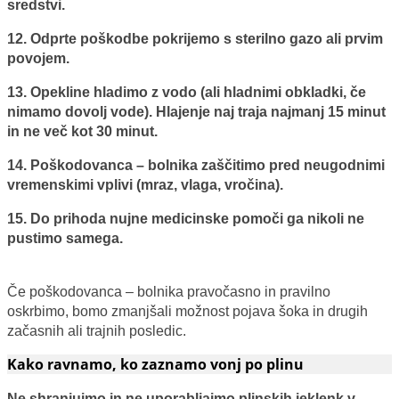
sredstvi.
12. Odprte poškodbe pokrijemo s sterilno gazo ali prvim
povojem.
13. Opekline hladimo z vodo (ali hladnimi obkladki, če
nimamo dovolj vode). Hlajenje naj traja najmanj 15 minut
in ne več kot 30 minut.
14. Poškodovanca – bolnika zaščitimo pred neugodnimi
vremenskimi vplivi (mraz, vlaga, vročina).
15. Do prihoda nujne medicinske pomoči ga nikoli ne
pustimo samega.
Če poškodovanca – bolnika pravočasno in pravilno
oskrbimo, bomo zmanjšali možnost pojava šoka in drugih
začasnih ali trajnih posledic.
Kako ravnamo, ko zaznamo vonj po plinu
Ne shranjujmo in ne uporabljajmo plinskih jeklenk v