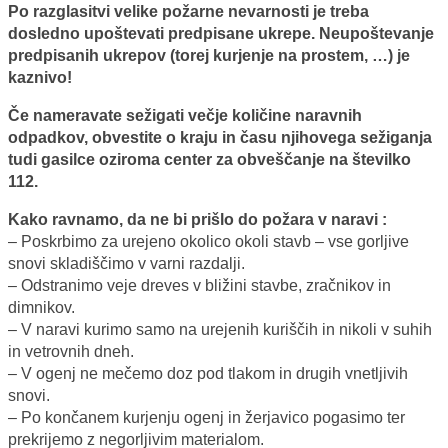
Po razglasitvi velike požarne nevarnosti je treba
dosledno upoštevati predpisane ukrepe. Neupoštevanje
predpisanih ukrepov (torej kurjenje na prostem, …) je
kaznivo!
Če nameravate sežigati večje količine naravnih
odpadkov, obvestite o kraju in času njihovega sežiganja
tudi gasilce oziroma center za obveščanje na številko
112.
Kako ravnamo, da ne bi prišlo do požara v naravi :
– Poskrbimo za urejeno okolico okoli stavb – vse gorljive
snovi skladiščimo v varni razdalji.
– Odstranimo veje dreves v bližini stavbe, zračnikov in
dimnikov.
– V naravi kurimo samo na urejenih kuriščih in nikoli v suhih
in vetrovnih dneh.
– V ogenj ne mečemo doz pod tlakom in drugih vnetljivih
snovi.
– Po končanem kurjenju ogenj in žerjavico pogasimo ter
prekrijemo z negorljivim materialom.