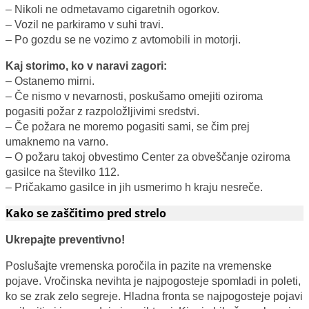
– Nikoli ne odmetavamo cigaretnih ogorkov.
– Vozil ne parkiramo v suhi travi.
– Po gozdu se ne vozimo z avtomobili in motorji.
Kaj storimo, ko v naravi zagori:
– Ostanemo mirni.
– Če nismo v nevarnosti, poskušamo omejiti oziroma
pogasiti požar z razpoložljivimi sredstvi.
– Če požara ne moremo pogasiti sami, se čim prej
umaknemo na varno.
– O požaru takoj obvestimo Center za obveščanje oziroma
gasilce na številko 112.
– Pričakamo gasilce in jih usmerimo h kraju nesreče.
Kako se zaščitimo pred strelo
Ukrepajte preventivno!
Poslušajte vremenska poročila in pazite na vremenske
pojave. Vročinska nevihta je najpogosteje spomladi in poleti,
ko se zrak zelo segreje. Hladna fronta se najpogosteje pojavi