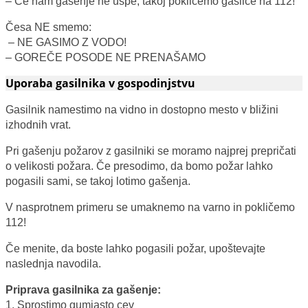
– Če nam gašenje ne uspe, takoj pokličemo gasilce na 112!
Česa NE smemo:
– NE GASIMO Z VODO!
– GOREČE POSODE NE PRENAŠAMO
Uporaba gasilnika v gospodinjstvu
Gasilnik namestimo na vidno in dostopno mesto v bližini
izhodnih vrat.
Pri gašenju požarov z gasilniki se moramo najprej prepričati
o velikosti požara. Če presodimo, da bomo požar lahko
pogasili sami, se takoj lotimo gašenja.
V nasprotnem primeru se umaknemo na varno in pokličemo
112!
Če menite, da boste lahko pogasili požar, upoštevajte
naslednja navodila.
Priprava gasilnika za gašenje:
1. Sprostimo gumjasto cev