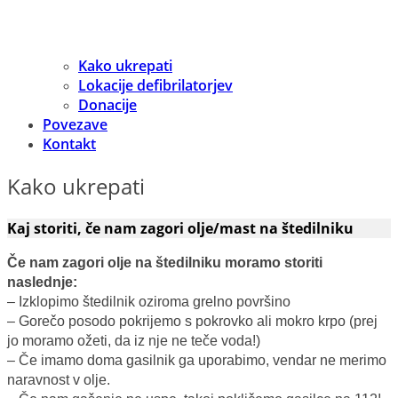
Kako ukrepati
Lokacije defibrilatorjev
Donacije
Povezave
Kontakt
Kako ukrepati
Kaj storiti, če nam zagori olje/mast na štedilniku
Če nam zagori olje na štedilniku moramo storiti
naslednje:
– Izklopimo štedilnik oziroma grelno površino
– Gorečo posodo pokrijemo s pokrovko ali mokro krpo (prej
jo moramo ožeti, da iz nje ne teče voda!)
– Če imamo doma gasilnik ga uporabimo, vendar ne merimo
naravnost v olje.