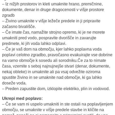
– Iz nižjih prostorov in kleti umaknite hrano, premičnine,
dokumente, denar in druge dragocenosti v višje prostore
zgradb
– Živino umaknite v višje ležeče predele in ji pripravite
začasno bivališče.
– Če imate čas, namažite strojno opremo, ki je ne morete
umakniti pred vodo, pospravite dvorišče in zavarujte
predmete, ki jih voda lahko odplavi.
– Če je vaš dom na območju, kjer lahko poplavna voda
poplavi celotno zgradbo, pravočasno evakuirajte vse dobrine
na varno območje k sosedu ali sorodniku.Če za to nimate
časa, vzemite s seboj najnujnejše stvari (denar, dokumente,
nekaj obleke) in umaknite ali pa vsaj odvežite oziroma
spustite živino in se umaknite nad območje, ki ga lahko
doseže voda.
– Preden zapustite dom, izklopite elektriko, plin in vodovod.
Ukrepi med poplavo:
– Če se vam ni uspelo umakniti in ste ostali na poplavljenjem
območju, se umaknite v višje predele stavbe in kličite na