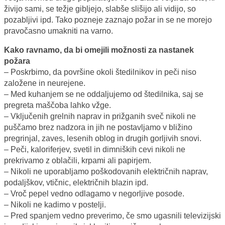
živijo sami, se težje gibljejo, slabše slišijo ali vidijo, so
pozabljivi ipd. Tako pozneje zaznajo požar in se ne morejo
pravočasno umakniti na varno.
Kako ravnamo, da bi omejili možnosti za nastanek
požara
– Poskrbimo, da površine okoli štedilnikov in peči niso
založene in neurejene.
– Med kuhanjem se ne oddaljujemo od štedilnika, saj se
pregreta maščoba lahko vžge.
– Vključenih grelnih naprav in prižganih sveč nikoli ne
puščamo brez nadzora in jih ne postavljamo v bližino
pregrinjal, zaves, lesenih oblog in drugih gorljivih snovi.
– Peči, kaloriferjev, svetil in dimniških cevi nikoli ne
prekrivamo z oblačili, krpami ali papirjem.
– Nikoli ne uporabljamo poškodovanih električnih naprav,
podaljškov, vtičnic, električnih blazin ipd.
– Vroč pepel vedno odlagamo v negorljive posode.
– Nikoli ne kadimo v postelji.
– Pred spanjem vedno preverimo, če smo ugasnili televizijski