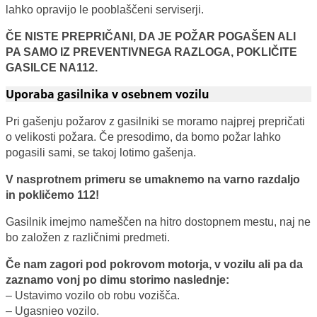
lahko opravijo le pooblaščeni serviserji.
ČE NISTE PREPRIČANI, DA JE POŽAR POGAŠEN ALI
PA SAMO IZ PREVENTIVNEGA RAZLOGA, POKLIČITE
GASILCE NA
112.
Uporaba gasilnika v osebnem vozilu
Pri gašenju požarov z gasilniki se moramo najprej prepričati
o velikosti požara. Če presodimo, da bomo požar lahko
pogasili sami, se takoj lotimo gašenja.
V nasprotnem primeru se umaknemo na varno razdaljo
in pokličemo 112!
Gasilnik imejmo nameščen na hitro dostopnem mestu, naj ne
bo založen z različnimi predmeti.
Če nam zagori pod pokrovom motorja, v vozilu ali pa da
zaznamo vonj po dimu storimo naslednje:
– Ustavimo vozilo ob robu vozišča.
– Ugasnieo vozilo.