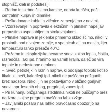
stopnišč, kleti in podstrešij.
– Redno in skrbno čistimo kamine, odprta kurišča, peči
centralnih kurjav in dimnike.
– Poškodovane kable in vtičnice zamenjajmo z novimi.
– Vzdrževanje in popravila električnih in plinskih napeljav
prepustimo usposobljenim strokovnjakom.
– Plinske naprave in jeklenke primerno skladiščimo, nikoli v
prostorih pod nivojem zemlje, v spalnicah ali na mestih, kjer
temperatura lahko preseže 40°C
– Požarno in eksplozijsko nevarne snovi kot so lepila, čistila,
razredčila, laki ipd. hranimo na varnih krajih, daleč od vira
toplote in nedostopne otrokom.
– Sveč, petrolejk in raznih naprav, ki oddajajo toploto kot so
likalniki, peči, kaloriferji ipd. nikoli ne puščamo prižganih
brez nadzora. Nikoli jih ne postavljamo v bližino gorljivih
snovi, npr. lesenih oblog, pregrinjal, zaves ipd.
– Pri kuhanju prižganega štedilnika nikoli ne puščajmo brez
nadzora, saj se pregreta maščoba lahko vžge.
– Javljalniki požara nas lahko pravočasno opozorijo na
nevarnost.