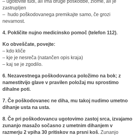
– ugotovite tudi, ali ima druge poškodbe, zlome, ali je
zastrupljen
– hudo poškodovanega premikajte samo, če grozi
nevarnost.
4. Pokličite nujno medicinsko pomoč (telefon 112).
Ko obveščate, povejte:
– kdo kliče
– kje je nesreča (natančen opis kraja)
– kaj se je zgodilo.
6. Nezavestnega poškodovanca položimo na bok; z
namestitvijo glave v pravilen položaj mu sprostimo
dihalne poti.
7. Če poškodovanec ne diha, mu takoj nudimo umetno
dihanje usta na usta.
8. Če pri poškodovancu ugotovimo zastoj srca, izvajamo
zunanjo masažo sočasno z umetnim dihanjem v
razmerju 2 vpiha 30 pritiskov na prsni koš.
Zunanjo