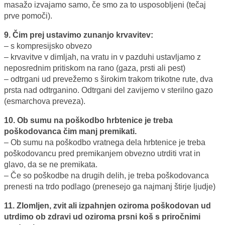
masažo izvajamo samo, če smo za to usposobljeni (tečaj
prve pomoči).
9. Čim prej ustavimo zunanjo krvavitev:
– s kompresijsko obvezo
– krvavitve v dimljah, na vratu in v pazduhi ustavljamo z
neposrednim pritiskom na rano (gaza, prsti ali pest)
– odtrgani ud prevežemo s širokim trakom trikotne rute, dva
prsta nad odtrganino. Odtrgani del zavijemo v sterilno gazo
(esmarchova preveza).
10. Ob sumu na poškodbo hrbtenice je treba
poškodovanca čim manj premikati.
– Ob sumu na poškodbo vratnega dela hrbtenice je treba
poškodovancu pred premikanjem obvezno utrditi vrat in
glavo, da se ne premikata.
– Če so poškodbe na drugih delih, je treba poškodovanca
prenesti na trdo podlago (prenesejo ga najmanj štirje ljudje)
11. Zlomljen, zvit ali izpahnjen oziroma poškodovan ud
utrdimo ob zdravi ud oziroma prsni koš s priročnimi