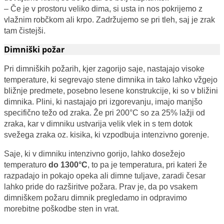
– Če je v prostoru veliko dima, si usta in nos pokrijemo z
vlažnim robčkom ali krpo. Zadržujemo se pri tleh, saj je zrak
tam čistejši.
Dimniški požar
Pri dimniških požarih, kjer zagorijo saje, nastajajo visoke
temperature, ki segrevajo stene dimnika in tako lahko vžgejo
bližnje predmete, posebno lesene konstrukcije, ki so v bližini
dimnika. Plini, ki nastajajo pri izgorevanju, imajo manjšo
specifično težo od zraka. Že pri 200°C so za 25% lažji od
zraka, kar v dimniku ustvarija velik vlek in s tem dotok
svežega zraka oz. kisika, ki vzpodbuja intenzivno gorenje.
Saje, ki v dimniku intenzivno gorijo, lahko dosežejo
temperaturo
do 1300°C
, to pa je temperatura, pri kateri že
razpadajo in pokajo opeka ali dimne tuljave, zaradi česar
lahko pride do razširitve požara. Prav je, da po vsakem
dimniškem požaru dimnik pregledamo in odpravimo
morebitne poškodbe sten in vrat.