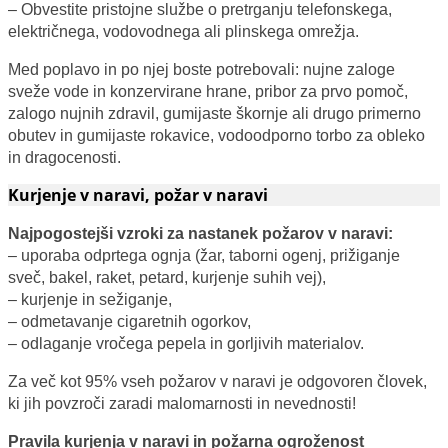
– Obvestite pristojne službe o pretrganju telefonskega,
električnega, vodovodnega ali plinskega omrežja.
Med poplavo in po njej boste potrebovali: nujne zaloge
sveže vode in konzervirane hrane, pribor za prvo pomoč,
zalogo nujnih zdravil, gumijaste škornje ali drugo primerno
obutev in gumijaste rokavice, vodoodporno torbo za obleko
in dragocenosti.
Kurjenje v naravi, požar v naravi
Najpogostejši vzroki za nastanek požarov v naravi:
– uporaba odprtega ognja (žar, taborni ogenj, prižiganje
sveč, bakel, raket, petard, kurjenje suhih vej),
– kurjenje in sežiganje,
– odmetavanje cigaretnih ogorkov,
– odlaganje vročega pepela in gorljivih materialov.
Za več kot 95% vseh požarov v naravi je odgovoren človek,
ki jih povzroči zaradi malomarnosti in nevednosti!
Pravila kurjenja v naravi in požarna ogroženost